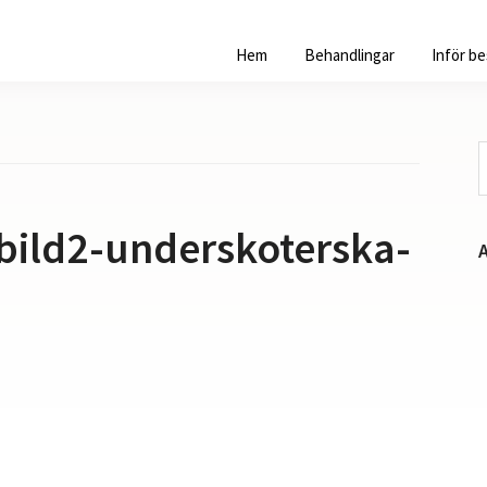
Hem
Behandlingar
Inför b
S
p
w
bild2-underskoterska-