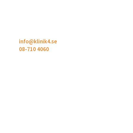
KONTAKT
Klinik4
Bodholmsgången 4
127 48 Skärholmen
info@klinik4.se
08-710 4060