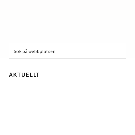
Primärt
Sök
sidofält
på
webbplatsen
AKTUELLT