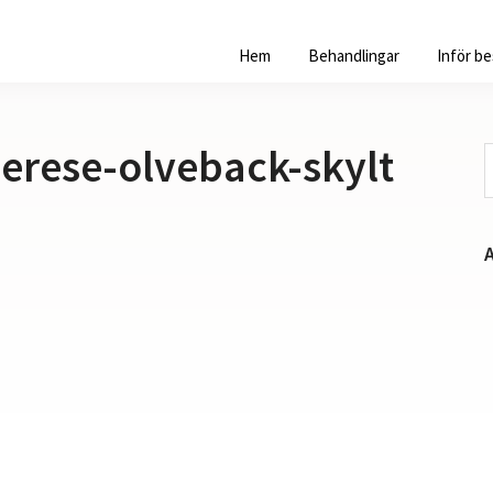
Hem
Behandlingar
Inför b
erese-olveback-skylt
S
p
w