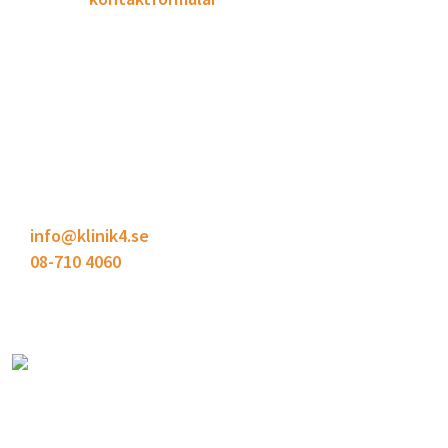
KONTAKT
Klinik4
Bodholmsgången 4
127 48 Skärholmen
info@klinik4.se
08-710 4060
OM KLINIK4
Utreder och behandlar ortopediska sjukdomar och
besvär i rörelseorganen.