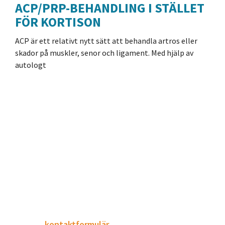
ACP/PRP-BEHANDLING I STÄLLET
FÖR KORTISON
ACP är ett relativt nytt sätt att behandla artros eller
skador på muskler, senor och ligament. Med hjälp av
autologt
Footer
BESÖKA OSS
Besökstid:
Endast tidsbeställda besök enligt
överenskommelse. Sedan december 2023 är det
krav på remiss från husläkaren. Beställ besökstid
via vårt
kontaktformulär
eller per telefon.