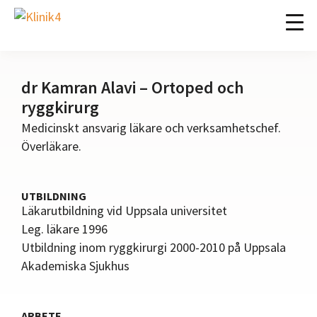
Hoppa
Hoppa
Hoppa
Hoppa
till
till
till
till
Klinik4
Specialistläkarmottagning
huvudnavigering
huvudinnehåll
det
sidfot
i
primära
Södra
dr Kamran Alavi – Ortoped och
sidofältet
Stockholm
ryggkirurg
Medicinskt ansvarig läkare och verksamhetschef.
Överläkare.
UTBILDNING
Läkarutbildning vid Uppsala universitet
Leg. läkare 1996
Utbildning inom ryggkirurgi 2000-2010 på Uppsala
Akademiska Sjukhus
ARBETE