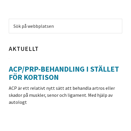
Primärt
Sök
sidofält
på
webbplatsen
AKTUELLT
ACP/PRP-BEHANDLING I STÄLLET
FÖR KORTISON
ACP är ett relativt nytt sätt att behandla artros eller
skador på muskler, senor och ligament. Med hjälp av
autologt