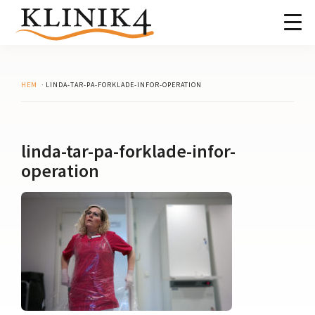
Hoppa
Hoppa
Hoppa
Hoppa
till
till
till
till
huvudnavigering
huvudinnehåll
det
sidfot
Klinik4
Specialistläkarmottagning
primära
i
sidofältet
Södra
HEM
· LINDA-TAR-PA-FORKLADE-INFOR-OPERATION
Stockholm
linda-tar-pa-forklade-infor-
operation