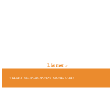
Utreder och behandlar ortopediska sjukdomar och
besvär i rörelseorganen.
Läs mer »
©
KLINIK4
·
WEBBPLATS
XPONENT
·
COOKIES & GDPR