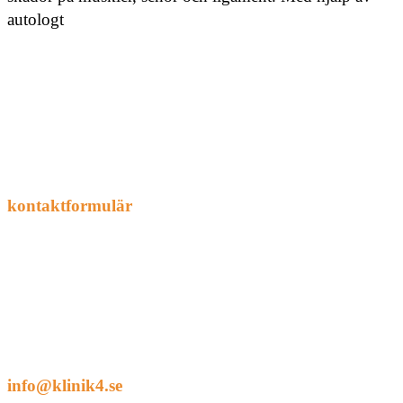
autologt
Footer
Besöka oss
Besökstid:
Endast tidsbeställda besök enligt
överenskommelse. Sedan december 2023 är det krav på
remiss från husläkaren. Beställ besökstid via vårt
kontaktformulär
eller per telefon.
Kontakt
Klinik4
Bodholmsgången 4
127 48 Skärholmen
info@klinik4.se