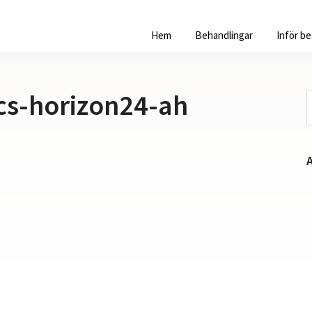
Hem
Behandlingar
Inför b
cs-horizon24-ah
S
p
w