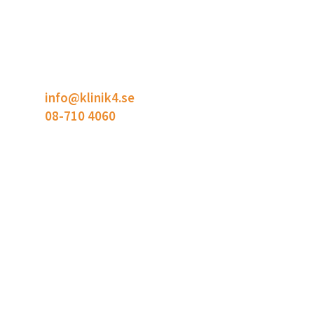
KONTAKT
Klinik4
Bodholmsgången 4
127 48 Skärholmen
info@klinik4.se
08-710 4060