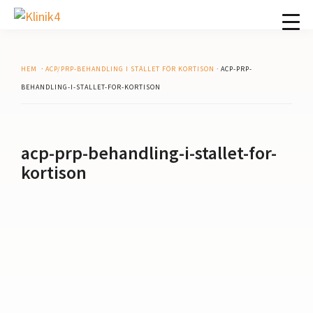
Hoppa
Hoppa
Hoppa
Hoppa
till
till
till
till
Klinik4
Specialistläkarmottagning
huvudnavigering
huvudinnehåll
det
sidfot
i
primära
Södra
HEM
·
ACP/PRP-BEHANDLING I STÄLLET FÖR KORTISON
· ACP-PRP-
sidofältet
Stockholm
BEHANDLING-I-STALLET-FOR-KORTISON
acp-prp-behandling-i-stallet-for-
kortison