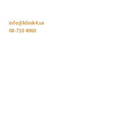
Bodholmsgången 4
127 48 Skärholmen
info@klinik4.se
08-710 4060