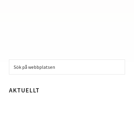
Primärt
Sök
sidofält
på
webbplatsen
AKTUELLT